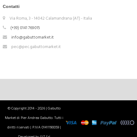
Contatti
Via Roma, 3 - 14042 Calamandrana (AT) - Italia
(+39) 0141 769015
info@gabuttomarket.it
pec@pec.gabuttomarket.it
© Copyright 2014 - 2026 | Gabutto
Market di Pier Andrea Gabutto. Tutti i
diritti riservati | P.IVA 01411190059 |