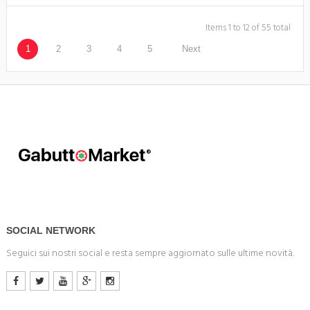
Items 1 to 12 of 55 total
1
2
3
4
5
Next
SOCIAL NETWORK
Seguici sui nostri social e resta sempre aggiornato sulle ultime novità.