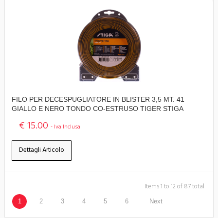
FILO PER DECESPUGLIATORE IN BLISTER 3,5 MT. 41
GIALLO E NERO TONDO CO-ESTRUSO TIGER STIGA
€ 15.00
- Iva Inclusa
Dettagli Articolo
Items 1 to 12 of 87 total
1
2
3
4
5
6
Next