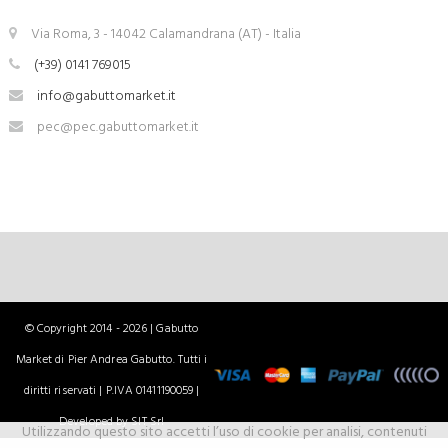
Via Roma, 3 - 14042 Calamandrana (AT) - Italia
(+39) 0141 769015
info@gabuttomarket.it
pec@pec.gabuttomarket.it
© Copyright 2014 - 2026 | Gabutto
Market di Pier Andrea Gabutto. Tutti i
diritti riservati | P.IVA 01411190059 |
Developed by SIT Srl
Utilizzando questo sito accetti l’uso di cookie per analisi, contenuti