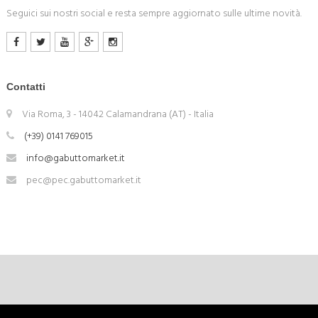
Seguici sui nostri social e resta sempre aggiornato sulle ultime novità.
Contatti
Via Roma, 3 - 14042 Calamandrana (AT) - Italia
(+39) 0141 769015
info@gabuttomarket.it
pec@pec.gabuttomarket.it