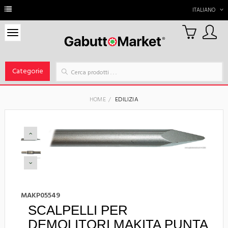
ITALIANO
0
Carrello
Categorie
HOME
EDILIZIA
MAKP05549
SCALPELLI PER
DEMOLITORI MAKITA PUNTA