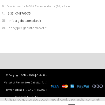
Via Roma, 3 - 14042 Calamandrana (AT) - Italia
(+39) 0141 769015
info@gabuttomarket.it
pec@pec.gabuttomarket.it
© Copyright 2014 - 2026 | Gabutto
Market di Pier Andrea Gabutto. Tutti i
diritti riservati | P.IVA 01411190059 |
Developed by SIT Srl
Utilizzando questo sito accetti l’uso di cookie per analisi, contenuti