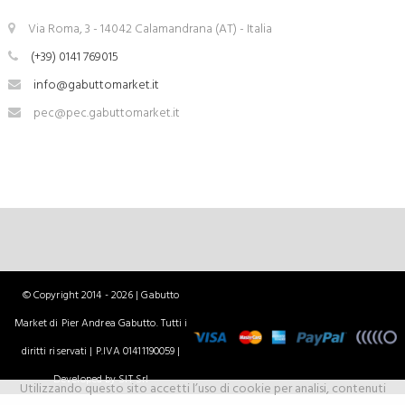
Via Roma, 3 - 14042 Calamandrana (AT) - Italia
(+39) 0141 769015
info@gabuttomarket.it
pec@pec.gabuttomarket.it
© Copyright 2014 - 2026 | Gabutto
Market di Pier Andrea Gabutto. Tutti i
diritti riservati | P.IVA 01411190059 |
Developed by SIT Srl
Utilizzando questo sito accetti l’uso di cookie per analisi, contenuti