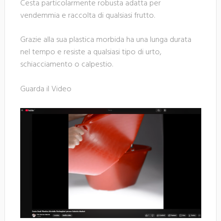
Cesta particolarmente robusta adatta per
vendemmia e raccolta di qualsiasi frutto.
Grazie alla sua plastica morbida ha una lunga durata
nel tempo e resiste a qualsiasi tipo di urto,
schiacciamento o calpestio.
Guarda il Video