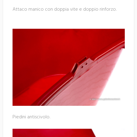
Attaco manico con doppia vite e doppio rinforzo.
Piedini antiscivolo.