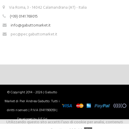
Via Roma, 3 - 14042 Calamandrana (AT) - Italia
(+39) 0141 769015
info@gabuttomarket.it
pec@pec.gabuttomarket.it
© Copyright 2014 - 2026 | Gabutto
Market di Pier Andrea Gabutto. Tutti i
diritti riservati | P.IVA 01411190059 |
Developed by SIT Srl
Utilizzando questo sito accetti l’uso di cookie per analisi, contenuti