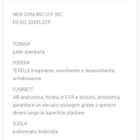
NEW DANUBIO S1 P SRC
EN ISO 20345:2011
TOMAIA
pelle stampata
FODERA
TEXELLE traspirante, assorbente e deassorbente,
antiabrasione
FUSBBETT
AIR anatomica, forata, in EVA e tessuto, antistatica,
garantisce un elevato sostegno grazie a spessori
diversi lungo la superficie plantare
SUOLA
poliuretano bidensità