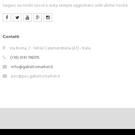
Seguici sui nostri social e resta sempre aggiornato sulle ultime novità.
Contatti
Via Roma, 3 - 14042 Calamandrana (AT) - Italia
(+39) 0141 769015
info@gabuttomarket.it
pec@pec.gabuttomarket.it